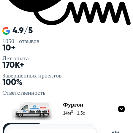
4.9/5
1050+
отзывов
10+
Лет опыта
170K+
Завершенных проектов
100%
Ответственность
Фургон
3
14
м
·
1.5
т
Загружу