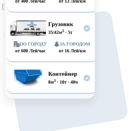
от
400
Лей/час
от
13
Лей/км
Оформить заказ
Грузовик
3
35/42
м
·
5
т
ПО ГОРОДУ
ЗА ГОРОДОМ
от
600
Лей/час
от
16
Лей/км
Контейнер
3
8
м
·
10
т
·
48
ч