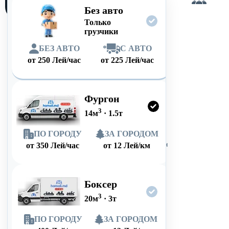
сам
Без авто
Только
грузчики
БЕЗ АВТО
*
С АВТО
от
250
Лей/час
от
225
Лей/час
Фургон
3
14
м
·
1.5
т
ПО ГОРОДУ
ЗА ГОРОДОМ
от
350
Лей/час
от
12
Лей/км
Боксер
3
20
м
·
3
т
ПО ГОРОДУ
ЗА ГОРОДОМ