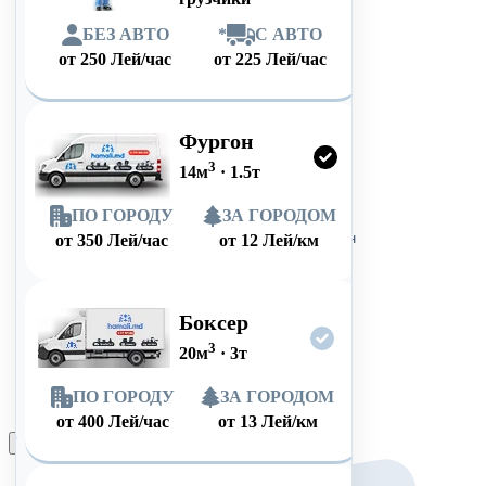
БЕЗ АВТО
*
С АВТО
от
250
Лей/час
от
225
Лей/час
Фургон
3
14
м
·
1.5
т
ПО ГОРОДУ
ЗА ГОРОДОМ
от
350
Лей/час
от
12
Лей/км
Боксер
3
20
м
·
3
т
ПО ГОРОДУ
ЗА ГОРОДОМ
от
400
Лей/час
от
13
Лей/км
Оформить заказ