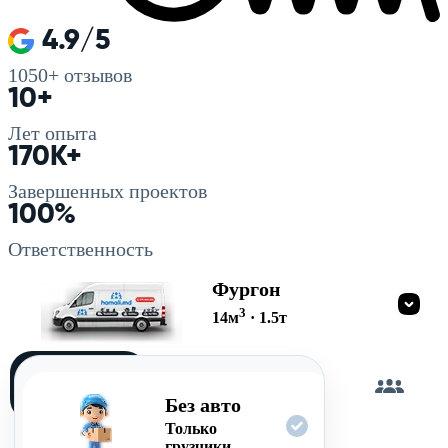
4.9/5
1050+
отзывов
10+
Лет опыта
170K+
Завершенных проектов
100%
Ответственность
Фургон
3
14
м
·
1.5
т
Загружу
сам
Без авто
Только
грузчики