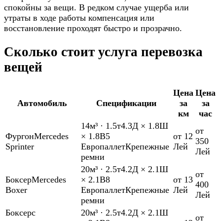
спокойны за вещи. В редком случае ущерба или
утраты в ходе работы компенсация или
восстановление проходят быстро и прозрачно.
Сколько стоит услуга перевозка
вещей
Цена
Цена
Автомобиль
Спецификации
за
за
км
час
14м³
·
1.5т
4.3Д × 1.8Ш
от
Фургон
Mercedes
× 1.8В
5
от 12
350
Sprinter
Европаллет
Крепежные
Лей
Лей
ремни
20м³
·
2.5т
4.2Д × 2.1Ш
от
Боксер
Mercedes
× 2.1В
8
от 13
400
Boxer
Европаллет
Крепежные
Лей
Лей
ремни
Боксер
с
20м³
·
2.5т
4.2Д × 2.1Ш
от