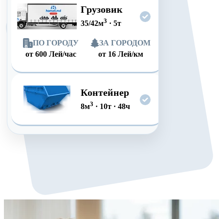
Грузовик
3
35/42
м
·
5
т
ПО ГОРОДУ
ЗА ГОРОДОМ
от
600
Лей/час
от
16
Лей/км
Контейнер
3
8
м
·
10
т
·
48
ч