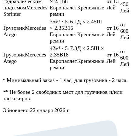
гидравлическим
× 2.1В
8
от 13
450
подъемом
Mercedes
Европаллет
Крепежные
Лей
Лей
Sprinter
ремни
35м³
·
5т
6.1Д × 2.45Ш
от
Грузовик
Mercedes
× 2.35В
15
от 16
600
Atego
Европаллет
Крепежные
Лей
Лей
ремни
42м³
·
5т
7.3Д × 2.5Ш ×
от
Грузовик
Mercedes
2.35В
18
от 16
600
Atego
Европаллет
Крепежные
Лей
Лей
ремни
*
Минимальный заказ - 1 час, для грузовика - 2 часа.
**
Не более 2 свободных мест для грузчиков и/или
пассажиров.
Обновлено 22 января 2026 г.