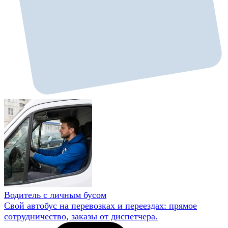
Водитель с личным бусом
Свой автобус на перевозках и переездах: прямое
сотрудничество, заказы от диспетчера.