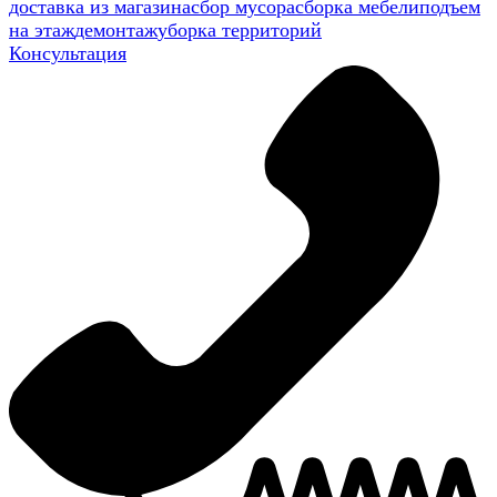
доставка из магазина
сбор мусора
сборка мебели
подъем
на этаж
демонтаж
уборка территорий
Консультация