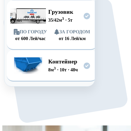
Грузовик
3
35/42
м
·
5
т
ПО ГОРОДУ
ЗА ГОРОДОМ
от
600
Лей/час
от
16
Лей/км
Контейнер
3
8
м
·
10
т
·
48
ч