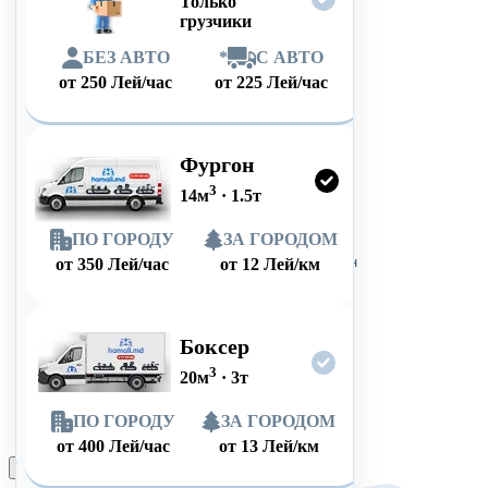
Только
грузчики
БЕЗ АВТО
*
С АВТО
от
250
Лей/час
от
225
Лей/час
Фургон
3
14
м
·
1.5
т
ПО ГОРОДУ
ЗА ГОРОДОМ
от
350
Лей/час
от
12
Лей/км
Боксер
3
20
м
·
3
т
ПО ГОРОДУ
ЗА ГОРОДОМ
от
400
Лей/час
от
13
Лей/км
Оформить заказ