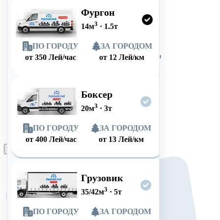
Фургон
3
14
м
·
1.5
т
ПО ГОРОДУ
ЗА ГОРОДОМ
от
350
Лей/час
от
12
Лей/км
Боксер
3
20
м
·
3
т
ПО ГОРОДУ
ЗА ГОРОДОМ
от
400
Лей/час
от
13
Лей/км
Оформить заказ
Грузовик
3
35/42
м
·
5
т
ПО ГОРОДУ
ЗА ГОРОДОМ