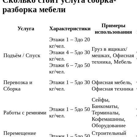
Сколько стоит услуга сборка-
разборка мебели
Примеры
Услуга
Характеристики
использования
Этажи 1 – 3
до 20
кг/чел.
Груз в ящиках/
Этажи 4 – 5
до 30
Подъём / Спуск
мешках
,
Офисная
кг/чел.
техника
,
Мебель
Этажи 6 – 7
до 50
кг/чел.
Перевозка и
Этажи 1 – 5
до 30
Офисная мебель
,
Сборка
кг/чел.
Офисная техника
Сейфы
,
Банкоматы
,
Этажи 1 – 5
до 50
Работы с ремнями
Терминалы
,
кг/чел.
Кофемашины
,
Оборудование
Перемещение
Строительный
Этажи 1 – 5
до 50