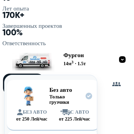
Лет опыта
170K+
Завершенных проектов
100%
Ответственность
Фургон
3
14
м
·
1.5
т
Загружу
сам
Без авто
Только
грузчики
БЕЗ АВТО
*
С АВТО
от
250
Лей/час
от
225
Лей/час