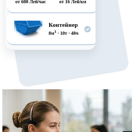
от
600
Лей/час
от
16
Лей/км
Контейнер
3
8
м
·
10
т
·
48
ч