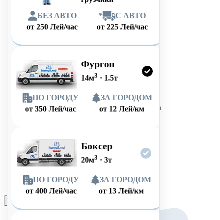
БЕЗ АВТО
*
С АВТО
от
250
Лей/час
от
225
Лей/час
Фургон
3
14
м
·
1.5
т
ПО ГОРОДУ
ЗА ГОРОДОМ
от
350
Лей/час
от
12
Лей/км
Боксер
3
20
м
·
3
т
ПО ГОРОДУ
ЗА ГОРОДОМ
от
400
Лей/час
от
13
Лей/км
Оформить заказ