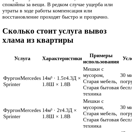
спокойны за вещи. В редком случае ущерба или
утраты в ходе работы компенсация или
восстановление проходят быстро и прозрачно.
Сколько стоит услуга вывоз
хлама из квартиры
Примеры
Услуга
Характеристики
Усл
использования
Мешки с
мусором
,
30 м
Фургон
Mercedes
14м³
·
1.5т
4.3Д ×
Старая мебель
,
погр
Sprinter
1.8Ш × 1.8В
Старая бытовая
бесп
техника
Мешки с
мусором
,
30 м
Фургон
Mercedes
14м³
·
2т
4.3Д ×
Старая мебель
,
погр
Sprinter
1.8Ш × 1.8В
Старая бытовая
бесп
техника