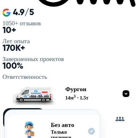
4.9/5
1050+
отзывов
10+
Лет опыта
170K+
Завершенных проектов
100%
Ответственность
Фургон
3
14
м
·
1.5
т
Загружу
сам
Без авто
Только
грузчики