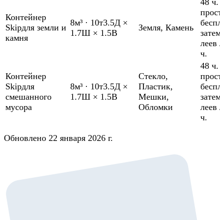
48 ч.
прос
Контейнер
8м³
·
10т
3.5Д ×
бесп
Skip
для земли и
Земля
,
Камень
1.7Ш × 1.5В
зате
камня
леев 
ч.
48 ч.
Контейнер
Стекло
,
прос
Skip
для
8м³
·
10т
3.5Д ×
Пластик
,
бесп
смешанного
1.7Ш × 1.5В
Мешки
,
зате
мусора
Обломки
леев 
ч.
Обновлено 22 января 2026 г.