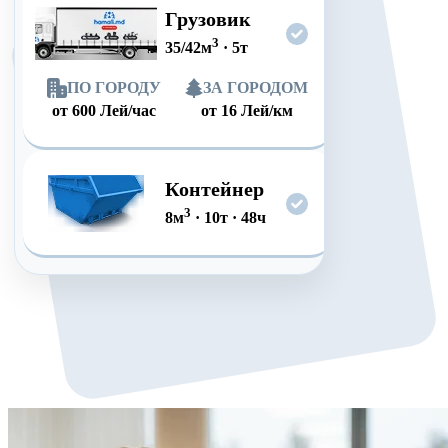
Грузовик
3
35/42
м
·
5
т
ПО ГОРОДУ
ЗА ГОРОДОМ
от
600
Лей/час
от
16
Лей/км
Контейнер
3
8
м
·
10
т
·
48
ч