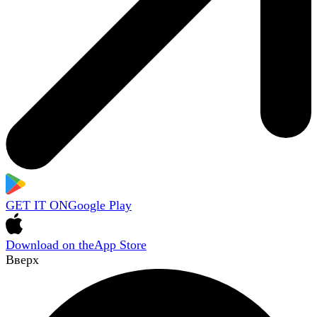
GET IT ON
Google Play
Download on the
App Store
Вверх