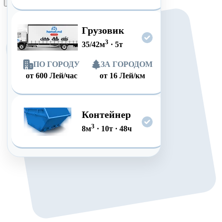
Оформить заказ
Грузовик
3
35/42
м
·
5
т
ПО ГОРОДУ
ЗА ГОРОДОМ
от
600
Лей/час
от
16
Лей/км
Контейнер
3
8
м
·
10
т
·
48
ч