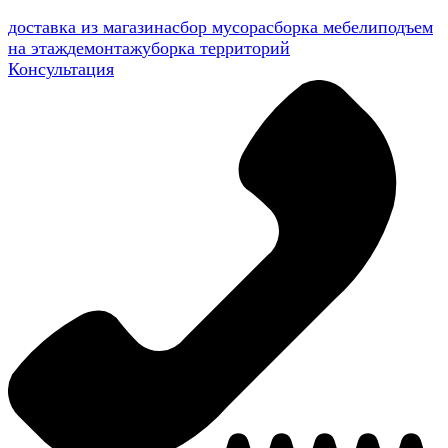
доставка из магазина
сбор мусора
сборка мебели
подъем
на этаж
демонтаж
уборка территорий
Консультация