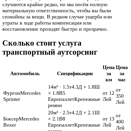
случаются крайне редко, но мы несём полную
материальную ответственность, чтобы вы были
спокойны за вещи. В редком случае ущерба или
утраты в ходе работы компенсация или
восстановление проходят быстро и прозрачно.
Сколько стоит услуга
транспортный аутсорсинг
Цена
Цена
Автомобиль
Спецификации
за
за
км
час
14м³
·
1.5т
4.3Д × 1.8Ш
от
Фургон
Mercedes
× 1.8В
5
от 12
350
Sprinter
Европаллет
Крепежные
Лей
Лей
ремни
20м³
·
2.5т
4.2Д × 2.1Ш
от
Боксер
Mercedes
× 2.1В
8
от 13
400
Boxer
Европаллет
Крепежные
Лей
Лей
ремни