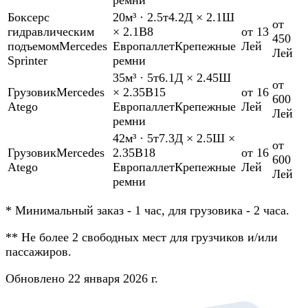
Боксер
с
20м³
·
2.5т
4.2Д × 2.1Ш
от
гидравлическим
× 2.1В
8
от 13
450
подъемом
Mercedes
Европаллет
Крепежные
Лей
Лей
Sprinter
ремни
35м³
·
5т
6.1Д × 2.45Ш
от
Грузовик
Mercedes
× 2.35В
15
от 16
600
Atego
Европаллет
Крепежные
Лей
Лей
ремни
42м³
·
5т
7.3Д × 2.5Ш ×
от
Грузовик
Mercedes
2.35В
18
от 16
600
Atego
Европаллет
Крепежные
Лей
Лей
ремни
*
Минимальный заказ - 1 час, для грузовика - 2 часа.
**
Не более 2 свободных мест для грузчиков и/или
пассажиров.
Обновлено 22 января 2026 г.