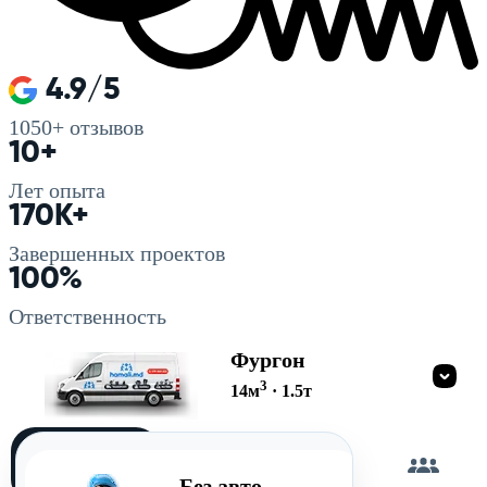
4.9/5
1050+
отзывов
10+
Лет опыта
170K+
Завершенных проектов
100%
Ответственность
Фургон
3
14
м
·
1.5
т
Загружу
сам
Без авто