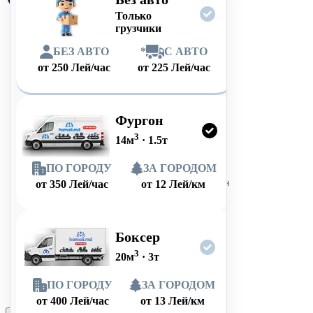
Только
грузчики
БЕЗ АВТО
*
С АВТО
от
250
Лей/час
от
225
Лей/час
Фургон
3
14
м
·
1.5
т
ПО ГОРОДУ
ЗА ГОРОДОМ
от
350
Лей/час
от
12
Лей/км
Боксер
3
20
м
·
3
т
ПО ГОРОДУ
ЗА ГОРОДОМ
от
400
Лей/час
от
13
Лей/км