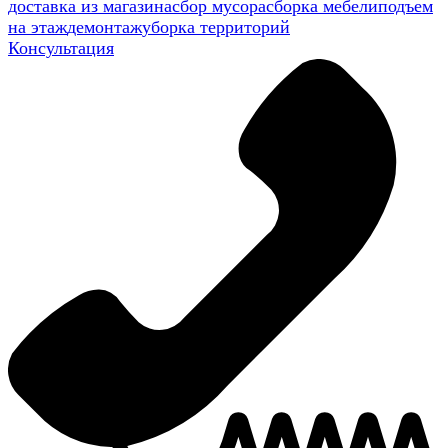
доставка из магазина
сбор мусора
сборка мебели
подъем
на этаж
демонтаж
уборка территорий
Консультация