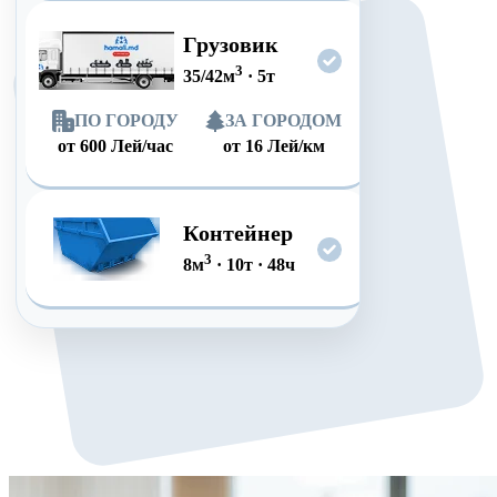
Грузовик
3
35/42
м
·
5
т
ПО ГОРОДУ
ЗА ГОРОДОМ
от
600
Лей/час
от
16
Лей/км
Контейнер
3
8
м
·
10
т
·
48
ч