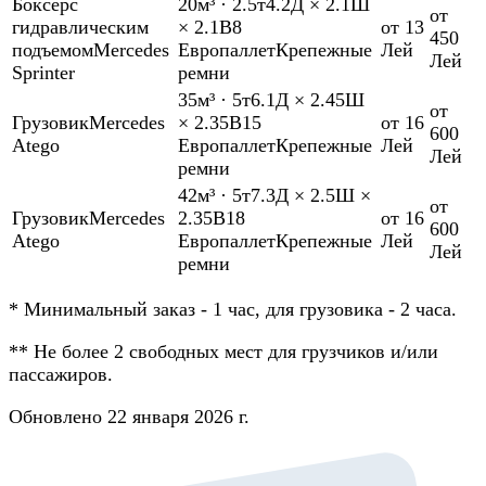
Боксер
с
20м³
·
2.5т
4.2Д × 2.1Ш
от
гидравлическим
× 2.1В
8
от 13
450
подъемом
Mercedes
Европаллет
Крепежные
Лей
Лей
Sprinter
ремни
35м³
·
5т
6.1Д × 2.45Ш
от
Грузовик
Mercedes
× 2.35В
15
от 16
600
Atego
Европаллет
Крепежные
Лей
Лей
ремни
42м³
·
5т
7.3Д × 2.5Ш ×
от
Грузовик
Mercedes
2.35В
18
от 16
600
Atego
Европаллет
Крепежные
Лей
Лей
ремни
*
Минимальный заказ - 1 час, для грузовика - 2 часа.
**
Не более 2 свободных мест для грузчиков и/или
пассажиров.
Обновлено 22 января 2026 г.