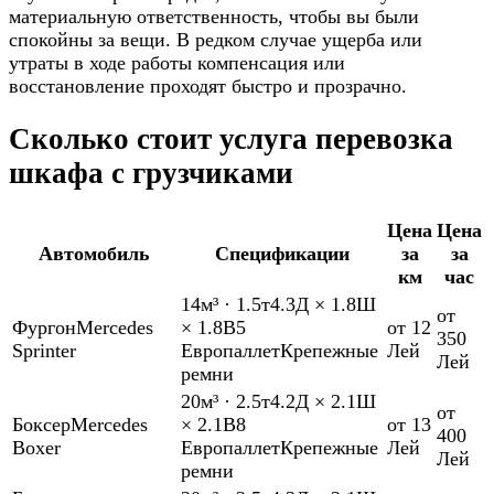
материальную ответственность, чтобы вы были
спокойны за вещи. В редком случае ущерба или
утраты в ходе работы компенсация или
восстановление проходят быстро и прозрачно.
Сколько стоит услуга перевозка
шкафа с грузчиками
Цена
Цена
Автомобиль
Спецификации
за
за
км
час
14м³
·
1.5т
4.3Д × 1.8Ш
от
Фургон
Mercedes
× 1.8В
5
от 12
350
Sprinter
Европаллет
Крепежные
Лей
Лей
ремни
20м³
·
2.5т
4.2Д × 2.1Ш
от
Боксер
Mercedes
× 2.1В
8
от 13
400
Boxer
Европаллет
Крепежные
Лей
Лей
ремни