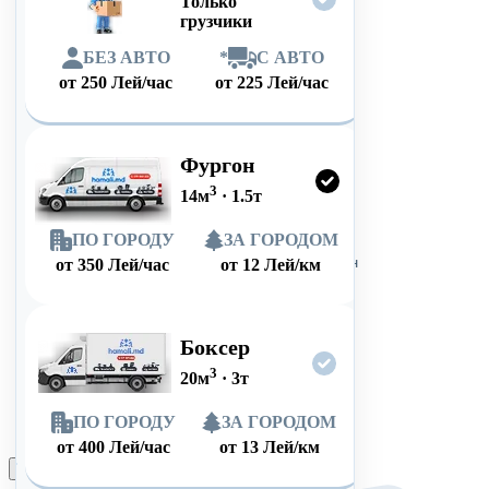
Только
грузчики
БЕЗ АВТО
*
С АВТО
от
250
Лей/час
от
225
Лей/час
Фургон
3
14
м
·
1.5
т
ПО ГОРОДУ
ЗА ГОРОДОМ
от
350
Лей/час
от
12
Лей/км
Боксер
3
20
м
·
3
т
ПО ГОРОДУ
ЗА ГОРОДОМ
от
400
Лей/час
от
13
Лей/км
Оформить заказ