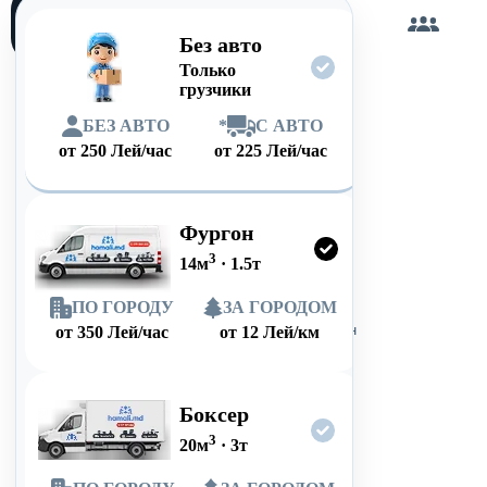
Загружу
сам
Без авто
Только
грузчики
БЕЗ АВТО
*
С АВТО
от
250
Лей/час
от
225
Лей/час
Фургон
3
14
м
·
1.5
т
ПО ГОРОДУ
ЗА ГОРОДОМ
от
350
Лей/час
от
12
Лей/км
Боксер
3
20
м
·
3
т