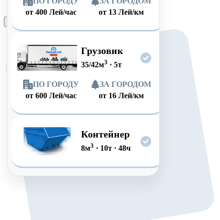
ПО ГОРОДУ
ЗА ГОРОДОМ
от
400
Лей/час
от
13
Лей/км
Оформить заказ
Грузовик
3
35/42
м
·
5
т
ПО ГОРОДУ
ЗА ГОРОДОМ
от
600
Лей/час
от
16
Лей/км
Контейнер
3
8
м
·
10
т
·
48
ч