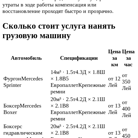
утраты в ходе работы компенсация или
восстановление проходят быстро и прозрачно.
Сколько стоит услуга нанять
грузовую машину
Цена
Цена
Автомобиль
Спецификации
за
за
км
час
14м³
·
1.5т
4.3Д × 1.8Ш
от
Фургон
Mercedes
× 1.8В
5
от 12
350
Sprinter
Европаллет
Крепежные
Лей
Лей
ремни
20м³
·
2.5т
4.2Д × 2.1Ш
от
Боксер
Mercedes
× 2.1В
8
от 13
400
Boxer
Европаллет
Крепежные
Лей
Лей
ремни
Боксер
с
20м³
·
2.5т
4.2Д × 2.1Ш
от
гидравлическим
× 2.1В
8
от 13
450