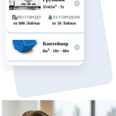
3
35/42
м
·
5
т
ПО ГОРОДУ
ЗА ГОРОДОМ
от
600
Лей/час
от
16
Лей/км
Контейнер
3
8
м
·
10
т
·
48
ч