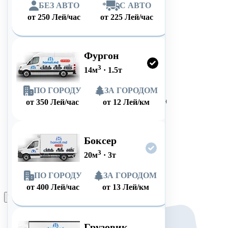
БЕЗ АВТО
*
С АВТО
от
250
Лей/час
от
225
Лей/час
Фургон
3
14
м
·
1.5
т
ПО ГОРОДУ
ЗА ГОРОДОМ
от
350
Лей/час
от
12
Лей/км
Боксер
3
20
м
·
3
т
ПО ГОРОДУ
ЗА ГОРОДОМ
от
400
Лей/час
от
13
Лей/км
Оформить заказ
Грузовик