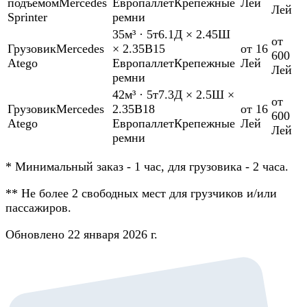
подъемом
Mercedes
Европаллет
Крепежные
Лей
Лей
Sprinter
ремни
35м³
·
5т
6.1Д × 2.45Ш
от
Грузовик
Mercedes
× 2.35В
15
от 16
600
Atego
Европаллет
Крепежные
Лей
Лей
ремни
42м³
·
5т
7.3Д × 2.5Ш ×
от
Грузовик
Mercedes
2.35В
18
от 16
600
Atego
Европаллет
Крепежные
Лей
Лей
ремни
*
Минимальный заказ - 1 час, для грузовика - 2 часа.
**
Не более 2 свободных мест для грузчиков и/или
пассажиров.
Обновлено 22 января 2026 г.