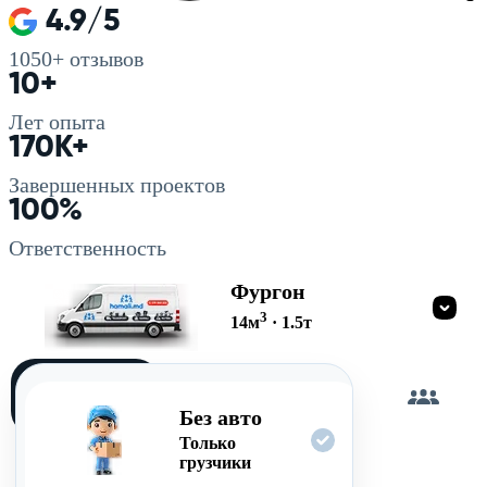
4.9/5
1050+
отзывов
10+
Лет опыта
170K+
Завершенных проектов
100%
Ответственность
Фургон
3
14
м
·
1.5
т
Загружу
сам
Без авто
Только
грузчики