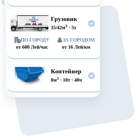
Оформить заказ
Грузовик
3
35/42
м
·
5
т
ПО ГОРОДУ
ЗА ГОРОДОМ
от
600
Лей/час
от
16
Лей/км
Контейнер
3
8
м
·
10
т
·
48
ч