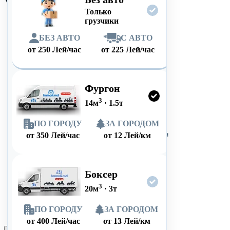
Только
грузчики
БЕЗ АВТО
*
С АВТО
от
250
Лей/час
от
225
Лей/час
Фургон
3
14
м
·
1.5
т
ПО ГОРОДУ
ЗА ГОРОДОМ
от
350
Лей/час
от
12
Лей/км
Боксер
3
20
м
·
3
т
ПО ГОРОДУ
ЗА ГОРОДОМ
от
400
Лей/час
от
13
Лей/км