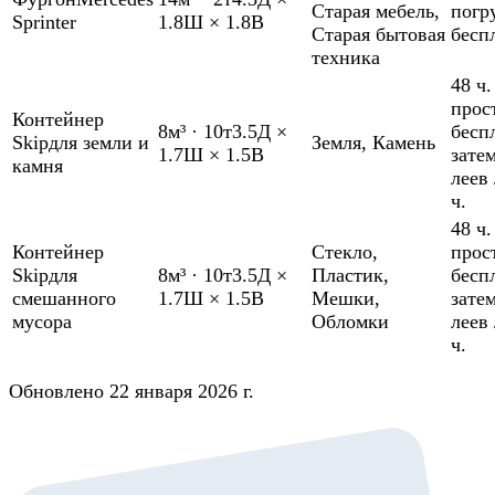
Старая мебель
,
погр
Sprinter
1.8Ш × 1.8В
Старая бытовая
бесп
техника
48 ч.
прос
Контейнер
8м³
·
10т
3.5Д ×
бесп
Skip
для земли и
Земля
,
Камень
1.7Ш × 1.5В
зате
камня
леев 
ч.
48 ч.
Контейнер
Стекло
,
прос
Skip
для
8м³
·
10т
3.5Д ×
Пластик
,
бесп
смешанного
1.7Ш × 1.5В
Мешки
,
зате
мусора
Обломки
леев 
ч.
Обновлено 22 января 2026 г.