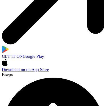
GET IT ON
Google Play
Download on the
App Store
Вверх