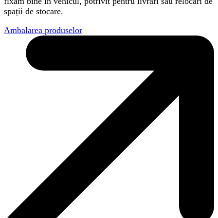
fixăm bine în vehicul, potrivit pentru livrări sau relocări de
spații de stocare.
Ambalarea produselor