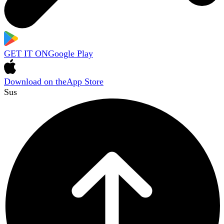
GET IT ON
Google Play
Download on the
App Store
Sus