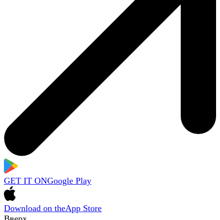
GET IT ON
Google Play
Download on the
App Store
Вверх