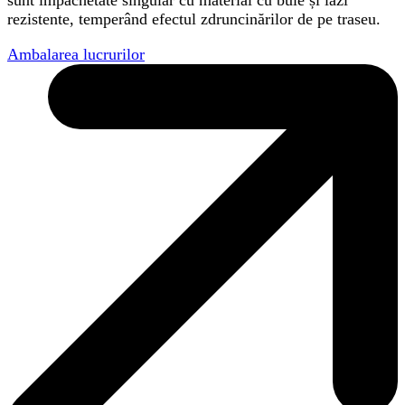
sunt împachetate singular cu material cu bule și lăzi
rezistente, temperând efectul zdruncinărilor de pe traseu.
Ambalarea lucrurilor