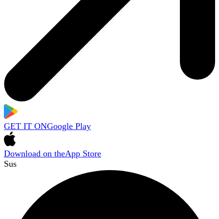
GET IT ON
Google Play
Download on the
App Store
Sus