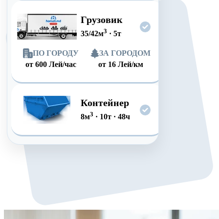
Грузовик
3
35/42
м
·
5
т
ПО ГОРОДУ
ЗА ГОРОДОМ
от
600
Лей/час
от
16
Лей/км
Контейнер
3
8
м
·
10
т
·
48
ч