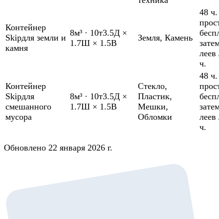
48 ч.
прос
Контейнер
8м³
·
10т
3.5Д ×
бесп
Skip
для земли и
Земля
,
Камень
1.7Ш × 1.5В
зате
камня
леев 
ч.
48 ч.
Контейнер
Стекло
,
прос
Skip
для
8м³
·
10т
3.5Д ×
Пластик
,
бесп
смешанного
1.7Ш × 1.5В
Мешки
,
зате
мусора
Обломки
леев 
ч.
Обновлено 22 января 2026 г.