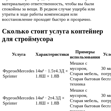
материальную ответственность, чтобы вы были
спокойны за вещи. В редком случае ущерба или
утраты в ходе работы компенсация или
восстановление проходят быстро и прозрачно.
Сколько стоит услуга контейнер
для строймусора
Примеры
Услуга
Характеристики
Усл
использования
Мешки с
мусором
,
30 м
Фургон
Mercedes
14м³
·
1.5т
4.3Д ×
Старая мебель
,
погр
Sprinter
1.8Ш × 1.8В
Старая бытовая
бесп
техника
Мешки с
мусором
,
30 м
Фургон
Mercedes
14м³
·
2т
4.3Д ×
Старая мебель
,
погр
Sprinter
1.8Ш × 1.8В
Старая бытовая
бесп
техника