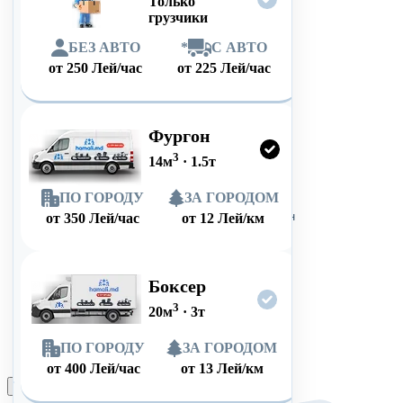
Только
грузчики
БЕЗ АВТО
*
С АВТО
от
250
Лей/час
от
225
Лей/час
Фургон
3
14
м
·
1.5
т
ПО ГОРОДУ
ЗА ГОРОДОМ
от
350
Лей/час
от
12
Лей/км
Боксер
3
20
м
·
3
т
ПО ГОРОДУ
ЗА ГОРОДОМ
от
400
Лей/час
от
13
Лей/км
Оформить заказ