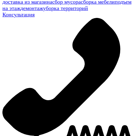
доставка из магазина
сбор мусора
сборка мебели
подъем
на этаж
демонтаж
уборка территорий
Консультация