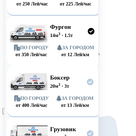
от
250
Лей/час
от
225
Лей/час
Фургон
3
14
м
·
1.5
т
ПО ГОРОДУ
ЗА ГОРОДОМ
от
350
Лей/час
от
12
Лей/км
Боксер
3
20
м
·
3
т
ПО ГОРОДУ
ЗА ГОРОДОМ
от
400
Лей/час
от
13
Лей/км
Оформить заказ
Грузовик