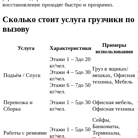
восстановление проходят быстро и прозрачно.
Сколько стоит услуга грузчики по
вызову
Примеры
Услуга
Характеристики
использования
Этажи 1 – 3
до 20
кг/чел.
Груз в ящиках/
Этажи 4 – 5
до 30
Подъём / Спуск
мешках
,
Офисная
кг/чел.
техника
,
Мебель
Этажи 6 – 7
до 50
кг/чел.
Перевозка и
Этажи 1 – 5
до 30
Офисная мебель
,
Сборка
кг/чел.
Офисная техника
Сейфы
,
Банкоматы
,
Этажи 1 – 5
до 50
Работы с ремнями
Терминалы
,
кг/чел.