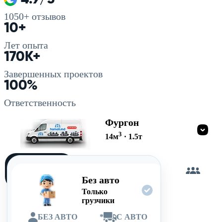
1050+
отзывов
10+
Лет опыта
170K+
Завершенных проектов
100%
Ответственность
Фургон
3
14
м
·
1.5
т
Загружу
сам
Без авто
Только
грузчики
БЕЗ АВТО
*
С АВТО