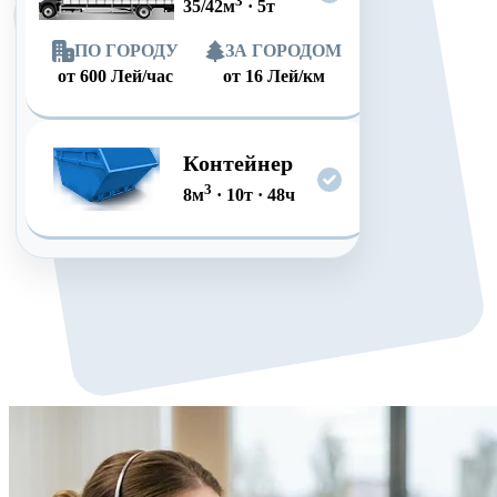
3
35/42
м
·
5
т
ПО ГОРОДУ
ЗА ГОРОДОМ
от
600
Лей/час
от
16
Лей/км
Контейнер
3
8
м
·
10
т
·
48
ч