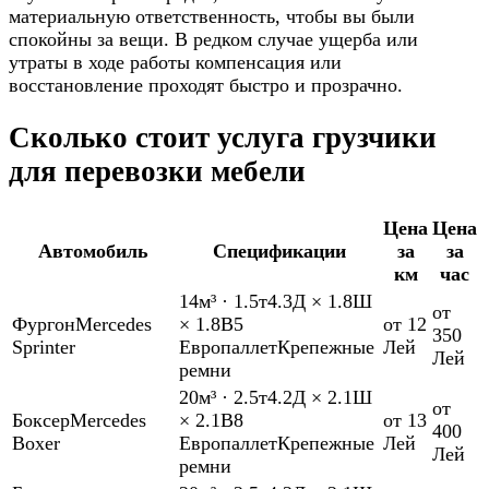
материальную ответственность, чтобы вы были
спокойны за вещи. В редком случае ущерба или
утраты в ходе работы компенсация или
восстановление проходят быстро и прозрачно.
Сколько стоит услуга грузчики
для перевозки мебели
Цена
Цена
Автомобиль
Спецификации
за
за
км
час
14м³
·
1.5т
4.3Д × 1.8Ш
от
Фургон
Mercedes
× 1.8В
5
от 12
350
Sprinter
Европаллет
Крепежные
Лей
Лей
ремни
20м³
·
2.5т
4.2Д × 2.1Ш
от
Боксер
Mercedes
× 2.1В
8
от 13
400
Boxer
Европаллет
Крепежные
Лей
Лей
ремни