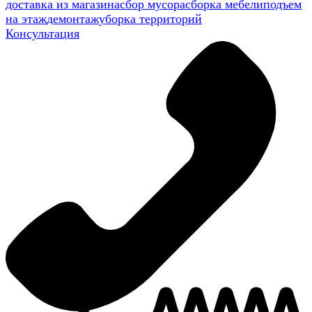
доставка из магазина
сбор мусора
сборка мебели
подъем
на этаж
демонтаж
уборка территорий
Консультация