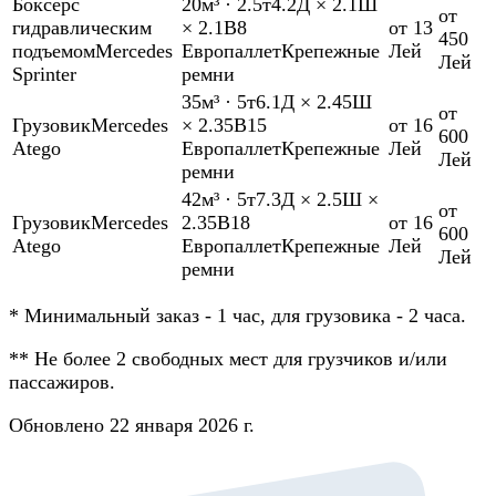
Боксер
с
20м³
·
2.5т
4.2Д × 2.1Ш
от
гидравлическим
× 2.1В
8
от 13
450
подъемом
Mercedes
Европаллет
Крепежные
Лей
Лей
Sprinter
ремни
35м³
·
5т
6.1Д × 2.45Ш
от
Грузовик
Mercedes
× 2.35В
15
от 16
600
Atego
Европаллет
Крепежные
Лей
Лей
ремни
42м³
·
5т
7.3Д × 2.5Ш ×
от
Грузовик
Mercedes
2.35В
18
от 16
600
Atego
Европаллет
Крепежные
Лей
Лей
ремни
*
Минимальный заказ - 1 час, для грузовика - 2 часа.
**
Не более 2 свободных мест для грузчиков и/или
пассажиров.
Обновлено 22 января 2026 г.