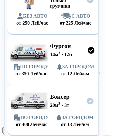
Только
грузчики
БЕЗ АВТО
*
С АВТО
от
250
Лей/час
от
225
Лей/час
Фургон
3
14
м
·
1.5
т
ПО ГОРОДУ
ЗА ГОРОДОМ
от
350
Лей/час
от
12
Лей/км
Боксер
3
20
м
·
3
т
ПО ГОРОДУ
ЗА ГОРОДОМ
от
400
Лей/час
от
13
Лей/км
Оформить заказ