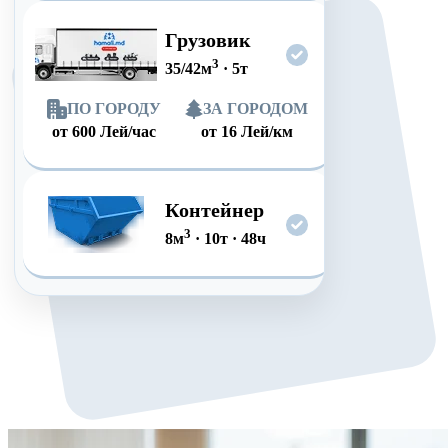
Грузовик
3
35/42
м
·
5
т
ПО ГОРОДУ
ЗА ГОРОДОМ
от
600
Лей/час
от
16
Лей/км
Контейнер
3
8
м
·
10
т
·
48
ч