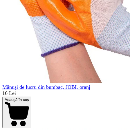
Mănuși de lucru din bumbac, JOBI, oranj
16 Lei
Adaugă în coș