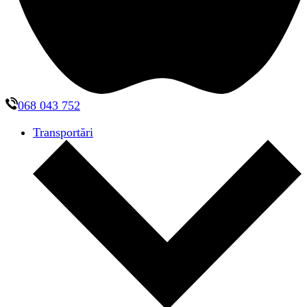
068 043 752
Transportări