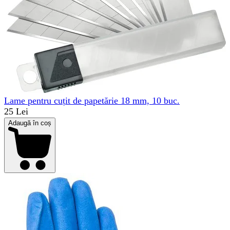
Lame pentru cuțit de papetărie 18 mm, 10 buc.
25 Lei
Adaugă în coș