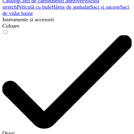
Catalog
Cutii de carton
Benzi adezive
Peliculă
stretch
Peliculă cu bule
Hârtie de ambalat
Saci și sacoșe
Saci
de vidat haine
Instrumente și accesorii
Culoare
Oranj