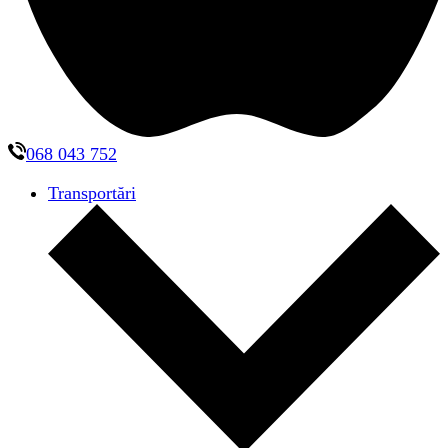
068 043 752
Transportări