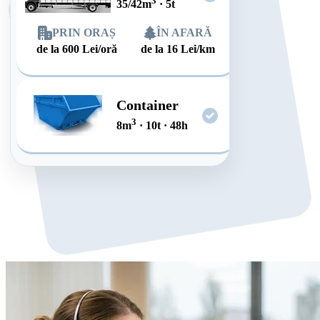
3
35/42
m
·
5
t
PRIN ORAȘ
ÎN AFARĂ
de la
600
Lei/oră
de la
16
Lei/km
Container
3
8
m
·
10
t
·
48
h