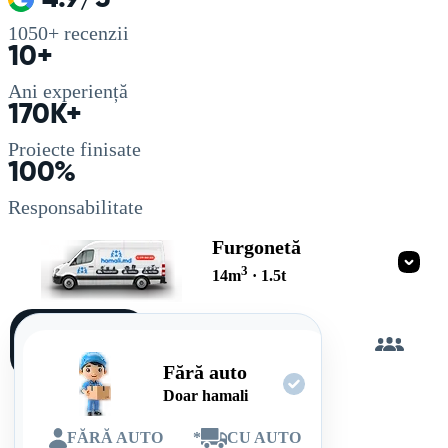
1050+
recenzii
10+
Ani experiență
170K+
Proiecte finisate
100%
Responsabilitate
Furgonetă
3
14
m
·
1.5
t
Încarc
singur
Fără auto
Doar hamali
FĂRĂ AUTO
*
CU AUTO