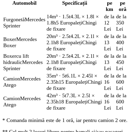
Automobil
Specificații
pe
pe
km
oră
14m³
·
1.5t
4.3L × 1.8l ×
de la
de la
Furgonetă
Mercedes
1.8h
5 Europaleți
Chingi
12
350
Sprinter
de fixare
Lei
Lei
20m³
·
2.5t
4.2L × 2.1l ×
de la
de la
Boxer
Mercedes
2.1h
8 Europaleți
Chingi
13
400
Boxer
de fixare
Lei
Lei
Boxer
cu lift
20m³
·
2.5t
4.2L × 2.1l ×
de la
de la
hidraulic
Mercedes
2.1h
8 Europaleți
Chingi
13
450
Sprinter
de fixare
Lei
Lei
35m³
·
5t
6.1L × 2.45l ×
de la
de la
Camion
Mercedes
2.35h
15 Europaleți
Chingi
16
600
Atego
de fixare
Lei
Lei
42m³
·
5t
7.3L × 2.5l ×
de la
de la
Camion
Mercedes
2.35h
18 Europaleți
Chingi
16
600
Atego
de fixare
Lei
Lei
*
Comanda minimă este de 1 oră, iar pentru camion 2 ore.
**
Cel mult 2 locuri libere pentru hamali și/sau pasageri.