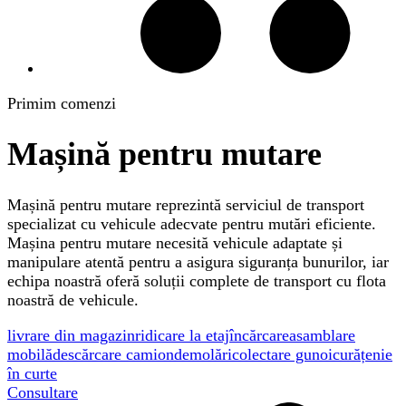
Primim comenzi
Mașină pentru mutare
Mașină pentru mutare reprezintă serviciul de transport
specializat cu vehicule adecvate pentru mutări eficiente.
Mașina pentru mutare necesită vehicule adaptate și
manipulare atentă pentru a asigura siguranța bunurilor, iar
echipa noastră oferă soluții complete de transport cu flota
noastră de vehicule.
livrare din magazin
ridicare la etaj
încărcare
asamblare
mobilă
descărcare camion
demolări
colectare gunoi
curățenie
în curte
Consultare