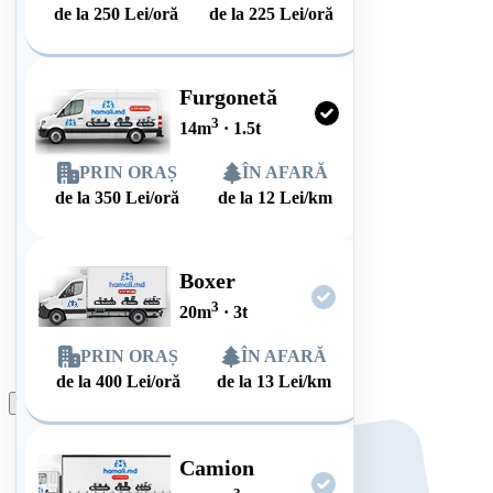
de la
250
Lei/oră
de la
225
Lei/oră
Furgonetă
3
14
m
·
1.5
t
PRIN ORAȘ
ÎN AFARĂ
de la
350
Lei/oră
de la
12
Lei/km
Boxer
3
20
m
·
3
t
PRIN ORAȘ
ÎN AFARĂ
de la
400
Lei/oră
de la
13
Lei/km
Plasează comanda
Camion