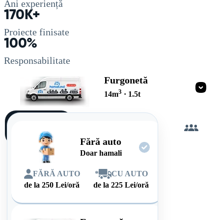
Ani experiență
170K+
Proiecte finisate
100%
Responsabilitate
Furgonetă
3
14
m
·
1.5
t
Încarc
singur
Fără auto
Doar hamali
FĂRĂ AUTO
*
CU AUTO
de la
250
Lei/oră
de la
225
Lei/oră