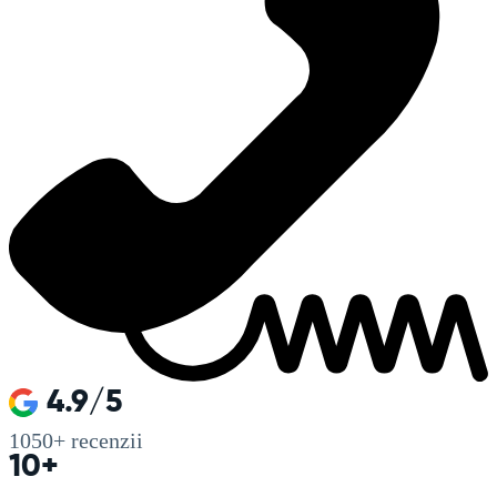
4.9/5
1050+
recenzii
10+