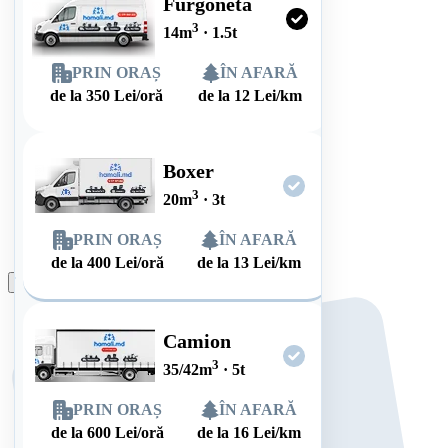
Furgonetă
3
14
m
·
1.5
t
PRIN ORAȘ
ÎN AFARĂ
de la
350
Lei/oră
de la
12
Lei/km
Boxer
3
20
m
·
3
t
PRIN ORAȘ
ÎN AFARĂ
de la
400
Lei/oră
de la
13
Lei/km
Plasează comanda
Camion
3
35/42
m
·
5
t
PRIN ORAȘ
ÎN AFARĂ
de la
600
Lei/oră
de la
16
Lei/km