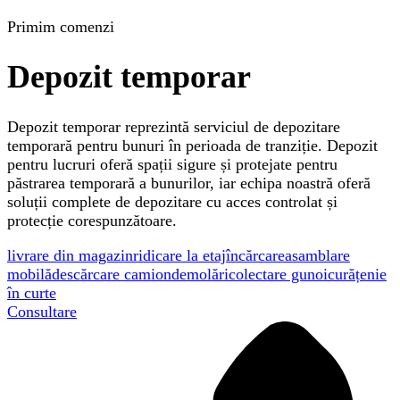
Primim comenzi
Depozit temporar
Depozit temporar reprezintă serviciul de depozitare
temporară pentru bunuri în perioada de tranziție. Depozit
pentru lucruri oferă spații sigure și protejate pentru
păstrarea temporară a bunurilor, iar echipa noastră oferă
soluții complete de depozitare cu acces controlat și
protecție corespunzătoare.
livrare din magazin
ridicare la etaj
încărcare
asamblare
mobilă
descărcare camion
demolări
colectare gunoi
curățenie
în curte
Consultare