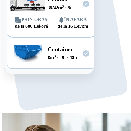
3
35/42
m
·
5
t
PRIN ORAȘ
ÎN AFARĂ
de la
600
Lei/oră
de la
16
Lei/km
Container
3
8
m
·
10
t
·
48
h