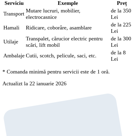
Serviciu
Exemple
Preț
Mutare lucruri, mobilier,
de la 350
Transport
electrocasnice
Lei
de la 225
Hamali
Ridicare, coborâre, asamblare
Lei
Transpalet, cărucior electric pentru
de la 300
Utilaje
scări, lift mobil
Lei
de la 8
Ambalaje
Cutii, scotch, pelicule, saci, etc.
Lei
*
Comanda minimă pentru servicii este de 1 oră.
Actualizt la 22 ianuarie 2026