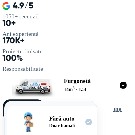
4.9/5
1050+
recenzii
10+
Ani experiență
170K+
Proiecte finisate
100%
Responsabilitate
Furgonetă
3
14
m
·
1.5
t
Încarc
singur
Fără auto
Doar hamali