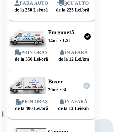
FĂRĂ AUTO
*
CU AUTO
de la
250
Lei/oră
de la
225
Lei/oră
Furgonetă
3
14
m
·
1.5
t
PRIN ORAȘ
ÎN AFARĂ
de la
350
Lei/oră
de la
12
Lei/km
Boxer
3
20
m
·
3
t
PRIN ORAȘ
ÎN AFARĂ
de la
400
Lei/oră
de la
13
Lei/km
Plasează comanda
Camion