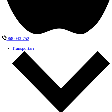
068 043 752
Transportări