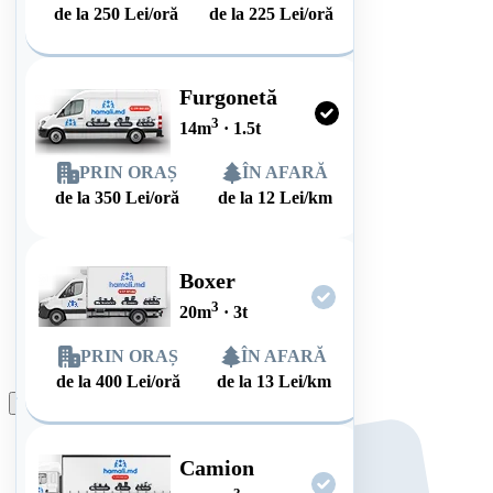
de la
250
Lei/oră
de la
225
Lei/oră
Furgonetă
3
14
m
·
1.5
t
PRIN ORAȘ
ÎN AFARĂ
de la
350
Lei/oră
de la
12
Lei/km
Boxer
3
20
m
·
3
t
PRIN ORAȘ
ÎN AFARĂ
de la
400
Lei/oră
de la
13
Lei/km
Plasează comanda
Camion