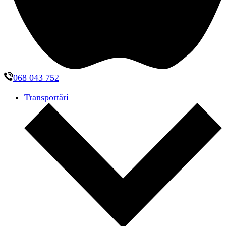
068 043 752
Transportări