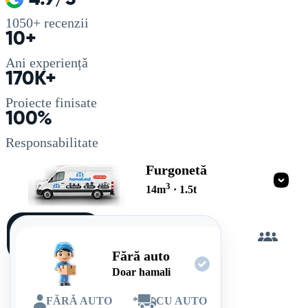
1050+
recenzii
10+
Ani experiență
170K+
Proiecte finisate
100%
Responsabilitate
Furgonetă
3
14
m
·
1.5
t
Încarc
singur
Fără auto
Doar hamali
FĂRĂ AUTO
*
CU AUTO