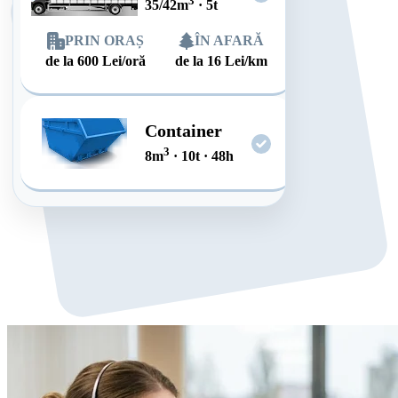
3
35/42
m
·
5
t
PRIN ORAȘ
ÎN AFARĂ
de la
600
Lei/oră
de la
16
Lei/km
Container
3
8
m
·
10
t
·
48
h