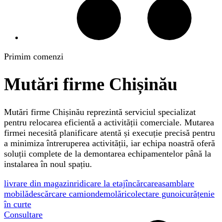
Primim comenzi
Mutări firme Chișinău
Mutări firme Chișinău reprezintă serviciul specializat
pentru relocarea eficientă a activității comerciale. Mutarea
firmei necesită planificare atentă și execuție precisă pentru
a minimiza întreruperea activității, iar echipa noastră oferă
soluții complete de la demontarea echipamentelor până la
instalarea în noul spațiu.
livrare din magazin
ridicare la etaj
încărcare
asamblare
mobilă
descărcare camion
demolări
colectare gunoi
curățenie
în curte
Consultare