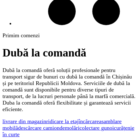
Primim comenzi
Dubă la comandă
Dubă la comandă oferă soluții profesionale pentru
transport sigur de bunuri cu dubă la comandă în Chișinău
și pe teritoriul Republicii Moldova. Serviciile de dubă la
comandă sunt disponibile pentru diverse tipuri de
transport, de la lucruri personale până la marfă comercială.
Duba la comandă oferă flexibilitate și garantează servicii
eficiente.
livrare din magazin
ridicare la etaj
încărcare
asamblare
mobilă
descărcare camion
demolări
colectare gunoi
curățenie
în curte