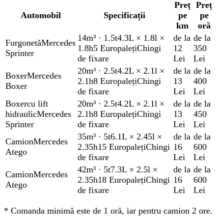
Preț
Preț
Automobil
Specificații
pe
pe
km
oră
14m³
·
1.5t
4.3L × 1.8l ×
de la
de la
Furgonetă
Mercedes
1.8h
5 Europaleți
Chingi
12
350
Sprinter
de fixare
Lei
Lei
20m³
·
2.5t
4.2L × 2.1l ×
de la
de la
Boxer
Mercedes
2.1h
8 Europaleți
Chingi
13
400
Boxer
de fixare
Lei
Lei
Boxer
cu lift
20m³
·
2.5t
4.2L × 2.1l ×
de la
de la
hidraulic
Mercedes
2.1h
8 Europaleți
Chingi
13
450
Sprinter
de fixare
Lei
Lei
35m³
·
5t
6.1L × 2.45l ×
de la
de la
Camion
Mercedes
2.35h
15 Europaleți
Chingi
16
600
Atego
de fixare
Lei
Lei
42m³
·
5t
7.3L × 2.5l ×
de la
de la
Camion
Mercedes
2.35h
18 Europaleți
Chingi
16
600
Atego
de fixare
Lei
Lei
*
Comanda minimă este de 1 oră, iar pentru camion 2 ore.