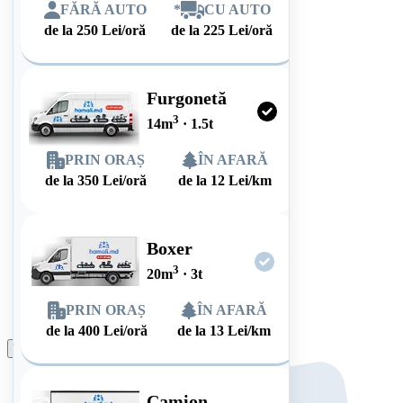
FĂRĂ AUTO
*
CU AUTO
de la
250
Lei/oră
de la
225
Lei/oră
Furgonetă
3
14
m
·
1.5
t
PRIN ORAȘ
ÎN AFARĂ
de la
350
Lei/oră
de la
12
Lei/km
Boxer
3
20
m
·
3
t
PRIN ORAȘ
ÎN AFARĂ
de la
400
Lei/oră
de la
13
Lei/km
Plasează comanda
Camion