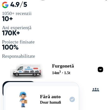
4.9/5
1050+
recenzii
10+
Ani experiență
170K+
Proiecte finisate
100%
Responsabilitate
Furgonetă
3
14
m
·
1.5
t
Încarc
singur
Fără auto
Doar hamali