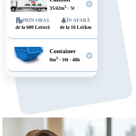
3
35/42
m
·
5
t
PRIN ORAȘ
ÎN AFARĂ
de la
600
Lei/oră
de la
16
Lei/km
Container
3
8
m
·
10
t
·
48
h