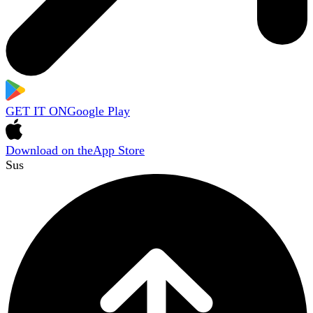
GET IT ON
Google Play
Download on the
App Store
Sus