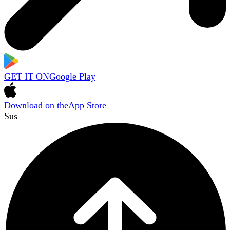
GET IT ON
Google Play
Download on the
App Store
Sus