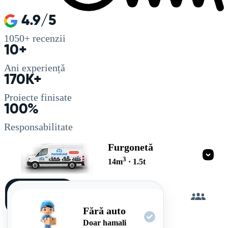
4.9/5
1050+
recenzii
10+
Ani experiență
170K+
Proiecte finisate
100%
Responsabilitate
Furgonetă
3
14
m
·
1.5
t
Încarc
singur
Fără auto
Doar hamali