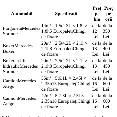
Preț
Preț
Automobil
Specificații
pe
pe
km
oră
14m³
·
1.5t
4.3L × 1.8l ×
de la
de la
Furgonetă
Mercedes
1.8h
5 Europaleți
Chingi
12
350
Sprinter
de fixare
Lei
Lei
20m³
·
2.5t
4.2L × 2.1l ×
de la
de la
Boxer
Mercedes
2.1h
8 Europaleți
Chingi
13
400
Boxer
de fixare
Lei
Lei
Boxer
cu lift
20m³
·
2.5t
4.2L × 2.1l ×
de la
de la
hidraulic
Mercedes
2.1h
8 Europaleți
Chingi
13
450
Sprinter
de fixare
Lei
Lei
35m³
·
5t
6.1L × 2.45l ×
de la
de la
Camion
Mercedes
2.35h
15 Europaleți
Chingi
16
600
Atego
de fixare
Lei
Lei
42m³
·
5t
7.3L × 2.5l ×
de la
de la
Camion
Mercedes
2.35h
18 Europaleți
Chingi
16
600
Atego
de fixare
Lei
Lei