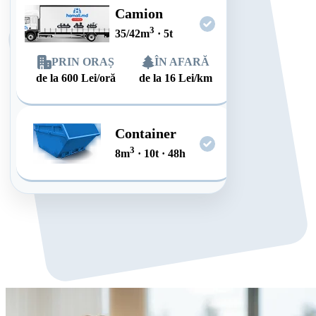
Camion
3
35/42
m
·
5
t
PRIN ORAȘ
ÎN AFARĂ
de la
600
Lei/oră
de la
16
Lei/km
Container
3
8
m
·
10
t
·
48
h