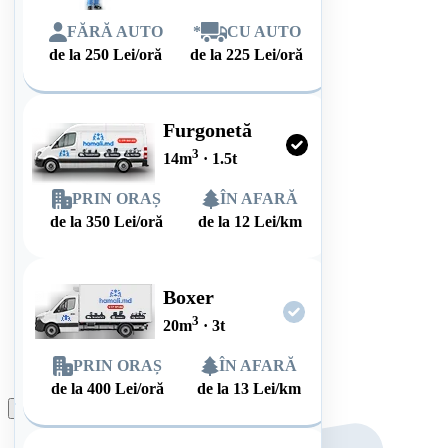
FĂRĂ AUTO
*
CU AUTO
de la
250
Lei/oră
de la
225
Lei/oră
Furgonetă
3
14
m
·
1.5
t
PRIN ORAȘ
ÎN AFARĂ
de la
350
Lei/oră
de la
12
Lei/km
Boxer
3
20
m
·
3
t
PRIN ORAȘ
ÎN AFARĂ
de la
400
Lei/oră
de la
13
Lei/km
Plasează comanda