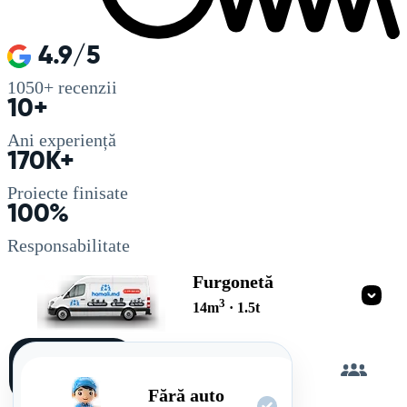
4.9/5
1050+
recenzii
10+
Ani experiență
170K+
Proiecte finisate
100%
Responsabilitate
Furgonetă
3
14
m
·
1.5
t
Încarc
singur
Fără auto