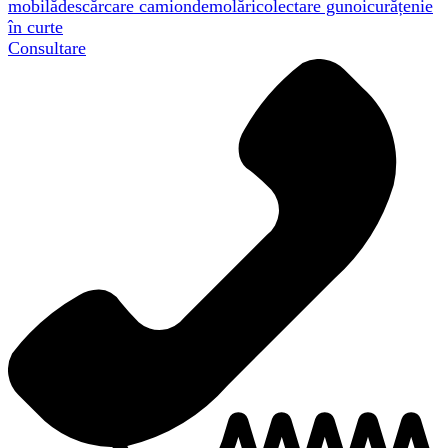
mobilă
descărcare camion
demolări
colectare gunoi
curățenie
în curte
Consultare