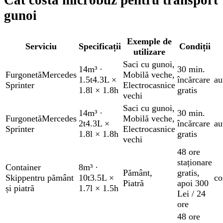
Cât costă microbuz pentru transport
gunoi
Exemple de
Serviciu
Specificații
Condiții
utilizare
Saci cu gunoi
,
14m³
·
30 min.
Furgonetă
Mercedes
Mobilă veche
,
1.5t
4.3L ×
încărcare
au
Sprinter
Electrocasnice
1.8l × 1.8h
gratis
vechi
Saci cu gunoi
,
14m³
·
30 min.
Furgonetă
Mercedes
Mobilă veche
,
2t
4.3L ×
încărcare
au
Sprinter
Electrocasnice
1.8l × 1.8h
gratis
vechi
48 ore
staționare
Container
8m³
·
Pământ
,
gratis
,
Skip
pentru pământ
10t
3.5L ×
co
Piatră
apoi 300
și piatră
1.7l × 1.5h
Lei / 24
ore
48 ore