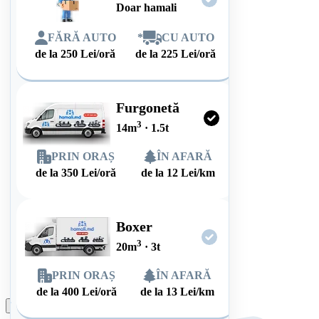
Doar hamali
FĂRĂ AUTO
*
CU AUTO
de la
250
Lei/oră
de la
225
Lei/oră
Furgonetă
3
14
m
·
1.5
t
PRIN ORAȘ
ÎN AFARĂ
de la
350
Lei/oră
de la
12
Lei/km
Boxer
3
20
m
·
3
t
PRIN ORAȘ
ÎN AFARĂ
de la
400
Lei/oră
de la
13
Lei/km
Plasează comanda