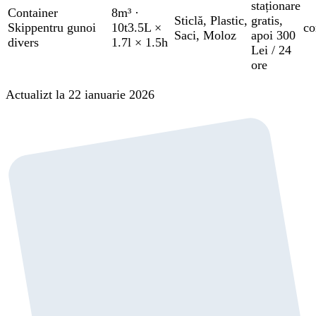
staționare
Container
8m³
·
Sticlă
,
Plastic
,
gratis
,
Skip
pentru gunoi
10t
3.5L ×
co
Saci
,
Moloz
apoi 300
divers
1.7l × 1.5h
Lei / 24
ore
Actualizt la 22 ianuarie 2026