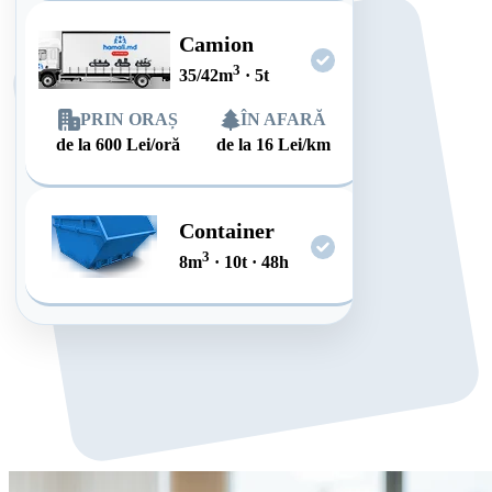
Camion
3
35/42
m
·
5
t
PRIN ORAȘ
ÎN AFARĂ
de la
600
Lei/oră
de la
16
Lei/km
Container
3
8
m
·
10
t
·
48
h