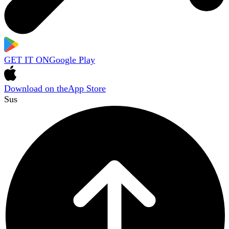
GET IT ON
Google Play
Download on the
App Store
Sus