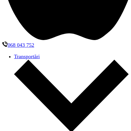
068 043 752
Transportări