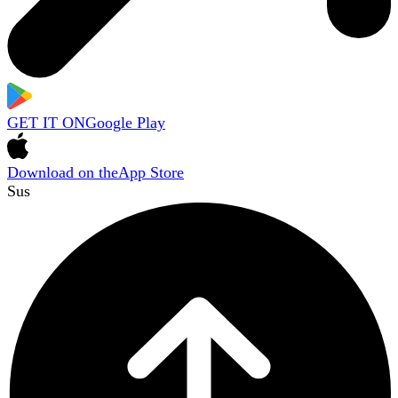
GET IT ON
Google Play
Download on the
App Store
Sus