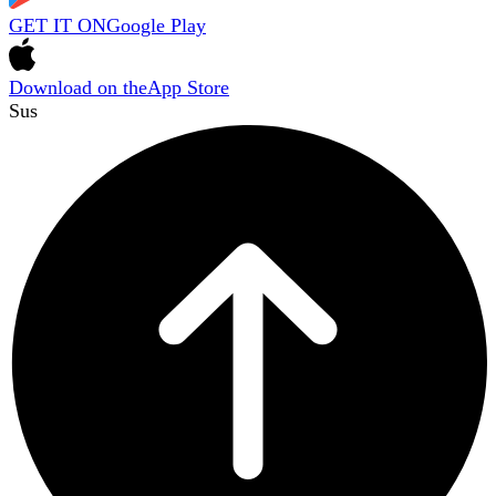
GET IT ON
Google Play
Download on the
App Store
Sus