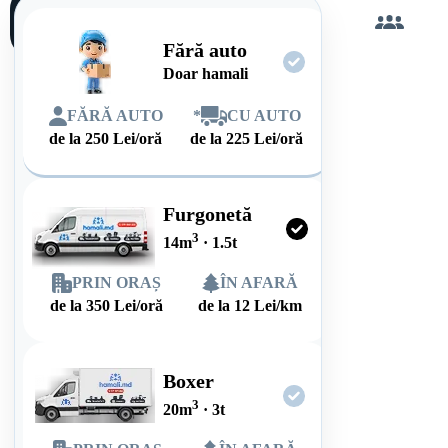
Încarc
singur
Fără auto
Doar hamali
FĂRĂ AUTO
*
CU AUTO
de la
250
Lei/oră
de la
225
Lei/oră
Furgonetă
3
14
m
·
1.5
t
PRIN ORAȘ
ÎN AFARĂ
de la
350
Lei/oră
de la
12
Lei/km
Boxer
3
20
m
·
3
t