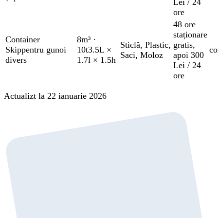
Lei / 24
ore
48 ore
staționare
Container
8m³
·
Sticlă
,
Plastic
,
gratis
,
Skip
pentru gunoi
10t
3.5L ×
co
Saci
,
Moloz
apoi 300
divers
1.7l × 1.5h
Lei / 24
ore
Actualizt la 22 ianuarie 2026