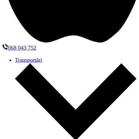
068 043 752
Transportări