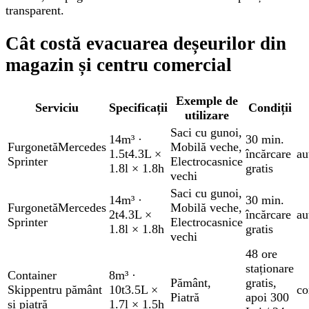
transparent.
Cât costă evacuarea deșeurilor din
magazin și centru comercial
Exemple de
Serviciu
Specificații
Condiții
utilizare
Saci cu gunoi
,
14m³
·
30 min.
Furgonetă
Mercedes
Mobilă veche
,
1.5t
4.3L ×
încărcare
au
Sprinter
Electrocasnice
1.8l × 1.8h
gratis
vechi
Saci cu gunoi
,
14m³
·
30 min.
Furgonetă
Mercedes
Mobilă veche
,
2t
4.3L ×
încărcare
au
Sprinter
Electrocasnice
1.8l × 1.8h
gratis
vechi
48 ore
staționare
Container
8m³
·
Pământ
,
gratis
,
Skip
pentru pământ
10t
3.5L ×
co
Piatră
apoi 300
și piatră
1.7l × 1.5h