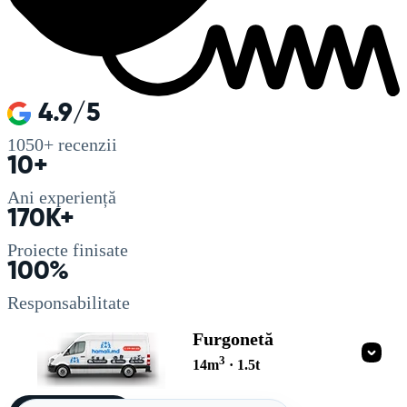
4.9/5
1050+
recenzii
10+
Ani experiență
170K+
Proiecte finisate
100%
Responsabilitate
Furgonetă
3
14
m
·
1.5
t