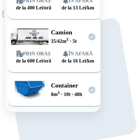
PRIN ORAȘ
ÎN AFARĂ
de la
400
Lei/oră
de la
13
Lei/km
Plasează comanda
Camion
3
35/42
m
·
5
t
PRIN ORAȘ
ÎN AFARĂ
de la
600
Lei/oră
de la
16
Lei/km
Container
3
8
m
·
10
t
·
48
h