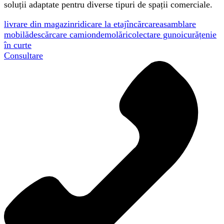
soluții adaptate pentru diverse tipuri de spații comerciale.
livrare din magazin
ridicare la etaj
încărcare
asamblare
mobilă
descărcare camion
demolări
colectare gunoi
curățenie
în curte
Consultare