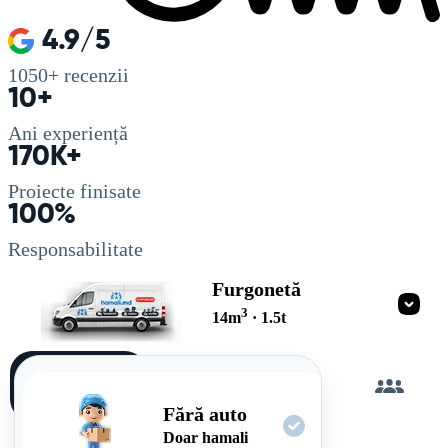
4.9/5
1050+
recenzii
10+
Ani experiență
170K+
Proiecte finisate
100%
Responsabilitate
Furgonetă
3
14
m
·
1.5
t
Încarc
singur
Fără auto
Doar hamali