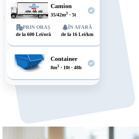
Camion
3
35/42
m
·
5
t
PRIN ORAȘ
ÎN AFARĂ
de la
600
Lei/oră
de la
16
Lei/km
Container
3
8
m
·
10
t
·
48
h