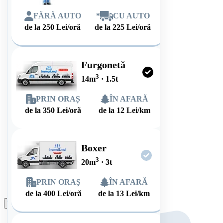
FĂRĂ AUTO
*
CU AUTO
de la
250
Lei/oră
de la
225
Lei/oră
Furgonetă
3
14
m
·
1.5
t
PRIN ORAȘ
ÎN AFARĂ
de la
350
Lei/oră
de la
12
Lei/km
Boxer
3
20
m
·
3
t
PRIN ORAȘ
ÎN AFARĂ
de la
400
Lei/oră
de la
13
Lei/km
Plasează comanda