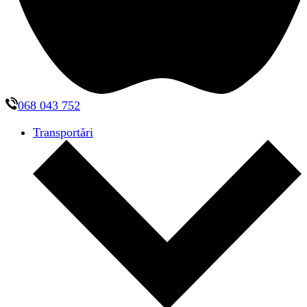
068 043 752
Transportări