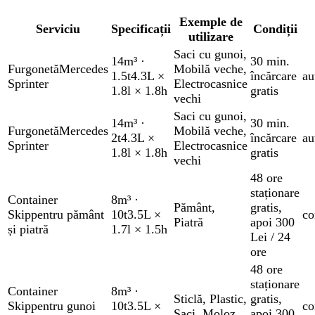
Exemple de
Serviciu
Specificații
Condiții
utilizare
Saci cu gunoi
,
14m³
·
30 min.
Furgonetă
Mercedes
Mobilă veche
,
1.5t
4.3L ×
încărcare
au
Sprinter
Electrocasnice
1.8l × 1.8h
gratis
vechi
Saci cu gunoi
,
14m³
·
30 min.
Furgonetă
Mercedes
Mobilă veche
,
2t
4.3L ×
încărcare
au
Sprinter
Electrocasnice
1.8l × 1.8h
gratis
vechi
48 ore
staționare
Container
8m³
·
Pământ
,
gratis
,
Skip
pentru pământ
10t
3.5L ×
co
Piatră
apoi 300
și piatră
1.7l × 1.5h
Lei / 24
ore
48 ore
staționare
Container
8m³
·
Sticlă
,
Plastic
,
gratis
,
Skip
pentru gunoi
10t
3.5L ×
co
Saci
,
Moloz
apoi 300