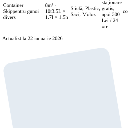
staționare
Container
8m³
·
Sticlă
,
Plastic
,
gratis
,
Skip
pentru gunoi
10t
3.5L ×
co
Saci
,
Moloz
apoi 300
divers
1.7l × 1.5h
Lei / 24
ore
Actualizt la 22 ianuarie 2026