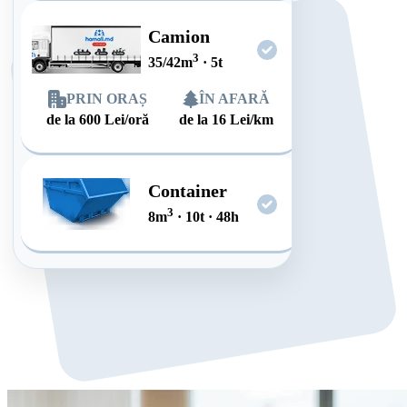
Camion
3
35/42
m
·
5
t
PRIN ORAȘ
ÎN AFARĂ
de la
600
Lei/oră
de la
16
Lei/km
Container
3
8
m
·
10
t
·
48
h