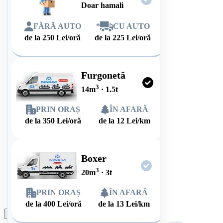
Doar hamali
FĂRĂ AUTO
*
CU AUTO
de la
250
Lei/oră
de la
225
Lei/oră
Furgonetă
3
14
m
·
1.5
t
PRIN ORAȘ
ÎN AFARĂ
de la
350
Lei/oră
de la
12
Lei/km
Boxer
3
20
m
·
3
t
PRIN ORAȘ
ÎN AFARĂ
de la
400
Lei/oră
de la
13
Lei/km
Plasează comanda