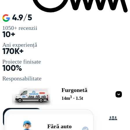
4.9/5
1050+
recenzii
10+
Ani experiență
170K+
Proiecte finisate
100%
Responsabilitate
Furgonetă
3
14
m
·
1.5
t
Încarc
singur
Fără auto