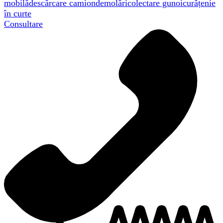
mobilă
descărcare camion
demolări
colectare gunoi
curățenie
în curte
Consultare