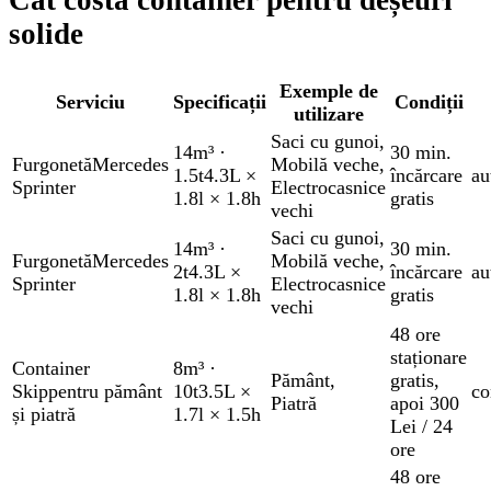
Cât costă container pentru deșeuri
solide
Exemple de
Serviciu
Specificații
Condiții
utilizare
Saci cu gunoi
,
14m³
·
30 min.
Furgonetă
Mercedes
Mobilă veche
,
1.5t
4.3L ×
încărcare
au
Sprinter
Electrocasnice
1.8l × 1.8h
gratis
vechi
Saci cu gunoi
,
14m³
·
30 min.
Furgonetă
Mercedes
Mobilă veche
,
2t
4.3L ×
încărcare
au
Sprinter
Electrocasnice
1.8l × 1.8h
gratis
vechi
48 ore
staționare
Container
8m³
·
Pământ
,
gratis
,
Skip
pentru pământ
10t
3.5L ×
co
Piatră
apoi 300
și piatră
1.7l × 1.5h
Lei / 24
ore
48 ore